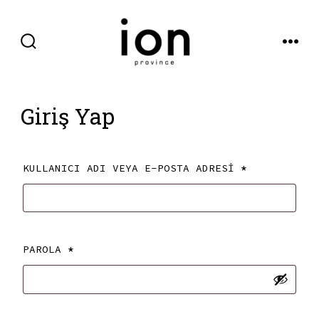
İçeriğe
atla
ARAMA
MENÜ
ÇUBUĞUNU
GÖSTER/GIZLE
Giriş Yap
GEREKLI
KULLANICI ADI VEYA E-POSTA ADRESI
*
GEREKLI
PAROLA
*